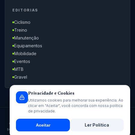
EDITORIAS
Ciclismo
Treino
Manutenção
Equipamentos
Mobilidade
Eventos
MTB
Gravel
Privacidade e Cookies
Utilizamos cookies para melhorar sua experiência. Ao
clicar em "Aceitar", você concorda com nossa política
de privacidade.
© 2026 Bicirio. Todos os direitos reservados.
Conteúdo independente sobre bicicletas e ciclismo. Informações
Ler Política
Aceitar
sobre eventos, regras, preços e rotas podem mudar por decisão de
organizadores, fabricantes e órgãos responsáveis.